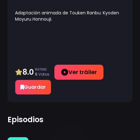
Adaptación animada de Touken Ranbu: Kyoden
Moyuru Honnouji.
8.0
RATING
Ver tráiler
5
Votos
Guardar
Episodios