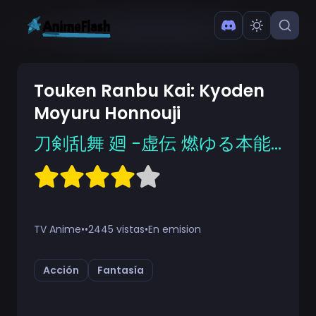
Touken Ranbu Kai: Kyoden
Moyuru Honnouji
刀剣乱舞 廻 -虚伝 燃ゆる本能寺-
TV Anime
•
•
2445 vistas
•
En emision
Acción
Fantasía