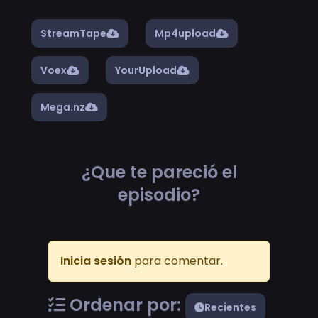
StreamTape
Mp4upload
Voex
YourUpload
Mega.nz
¿Que te pareció el
episodio?
Inicia sesión
para comentar.
Ordenar por:
Recientes