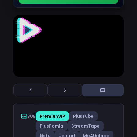
SUB
PremiunVIP
PlusTube
PlusPomla
StreamTape
Netu
Uqload
Mp4Upload