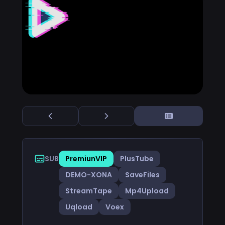
SUB
PremiunVIP
PlusTube
DEMO-XONA
SaveFiles
StreamTape
Mp4Upload
Uqload
Voex