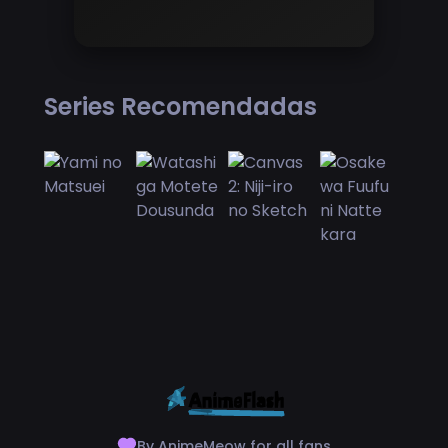
Series Recomendadas
By AnimeMeow for all fans