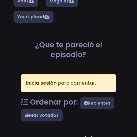
Voex
Mega.nz
YourUpload
¿Que te pareció el
episodio?
Inicia sesión
para comentar.
Ordenar por:
Recientes
Más votados