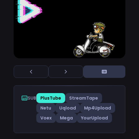
SUB
PlusTube
StreamTape
Netu
Uqload
Mp4Upload
Voex
Mega
YourUpload