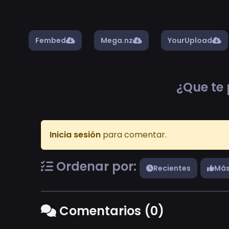
Fembed
Mega.nz
YourUpload
¿Que te 
Inicia sesión
para comentar.
Ordenar por:
Recientes
Más
Comentarios (0)