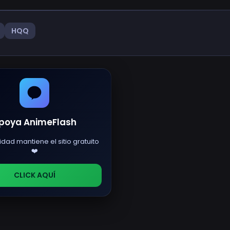
HQQ
poya AnimeFlash
idad mantiene el sitio gratuito
❤️
CLICK AQUÍ