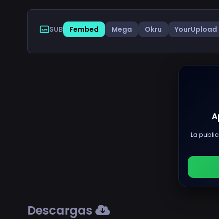
SUB
Fembed
Mega
Okru
YourUpload
A
La public
Descargas