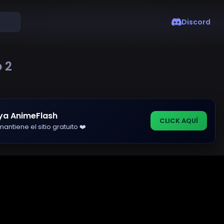
Discord
 2
ya AnimeFlash
CLICK AQUÍ
antiene el sitio gratuito ❤️