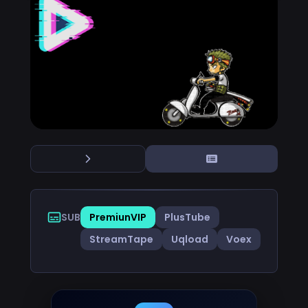
SUB
PremiunVIP
PlusTube
StreamTape
Uqload
Voex