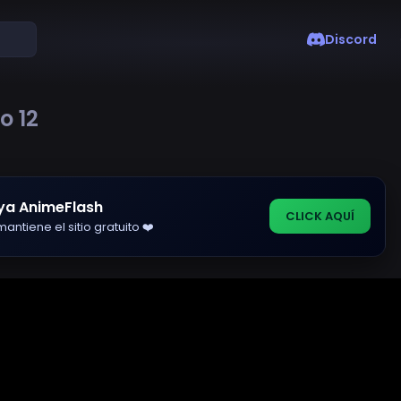
Discord
o 12
ya AnimeFlash
CLICK AQUÍ
antiene el sitio gratuito ❤️