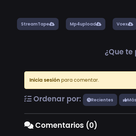
StreamTape
Mp4upload
Voex
¿Que te 
Inicia sesión
para comentar.
Ordenar por:
Recientes
Más
Comentarios (0)