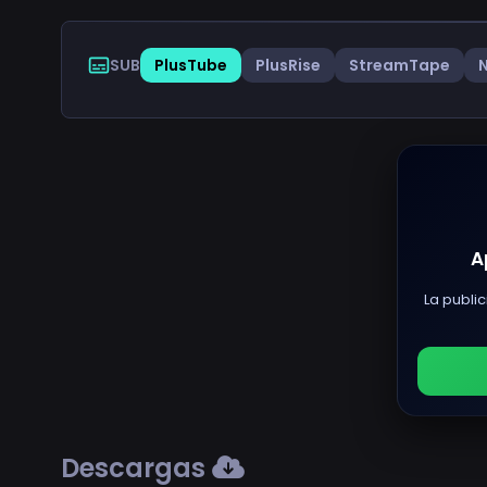
SUB
PlusTube
PlusRise
StreamTape
A
La public
Descargas