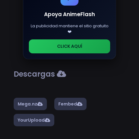
Apoya AnimeFlash
La publicidad mantiene el sitio gratuito
❤️
CLICK AQUÍ
Descargas
Mega.nz
Fembed
YourUpload