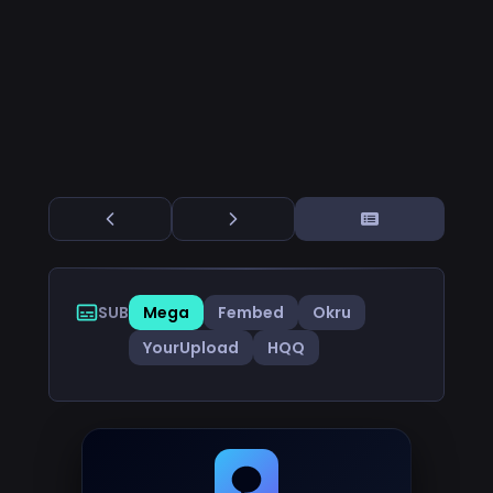
SUB
Mega
Fembed
Okru
YourUpload
HQQ