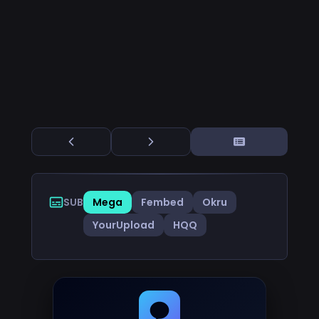
SUB
Mega
Fembed
Okru
YourUpload
HQQ