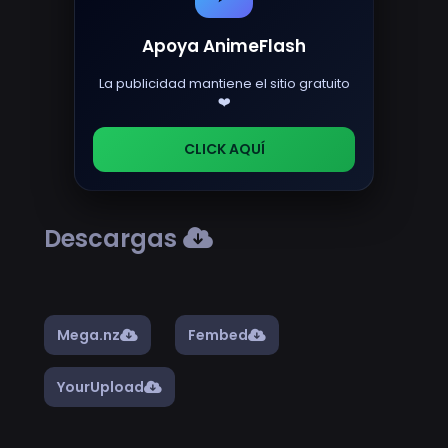
Apoya AnimeFlash
La publicidad mantiene el sitio gratuito
❤️
CLICK AQUÍ
Descargas
Mega.nz
Fembed
YourUpload