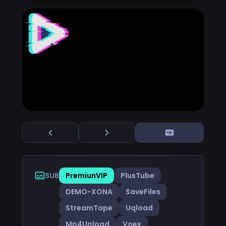
SUB
PremiunVIP
PlusTube
DEMO-XONA
SaveFiles
StreamTape
Uqload
Mp4Upload
Voex