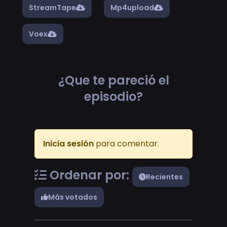
StreamTape
Mp4upload
Voex
¿Que te pareció el
episodio?
Inicia sesión
para comentar.
Ordenar por:
Recientes
Más votados