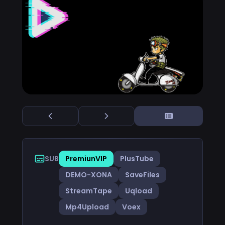
SUB
PremiunVIP
PlusTube
DEMO-XONA
SaveFiles
StreamTape
Uqload
Mp4Upload
Voex