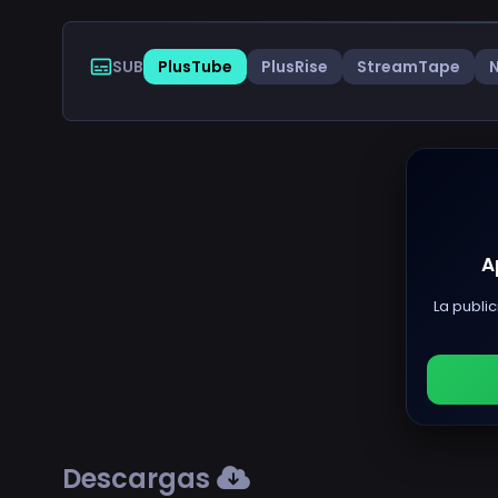
SUB
PlusTube
PlusRise
StreamTape
A
La public
Descargas