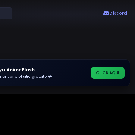
Discord
ya AnimeFlash
CLICK AQUÍ
antiene el sitio gratuito ❤️