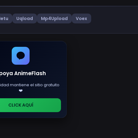
Netu
Uqload
Mp4Upload
Voex
poya AnimeFlash
idad mantiene el sitio gratuito
❤️
CLICK AQUÍ