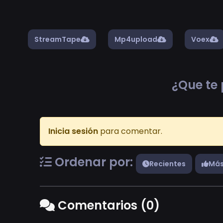
StreamTape
Mp4upload
Voex
¿Que te 
Inicia sesión
para comentar.
Ordenar por:
Recientes
Más
Comentarios (0)