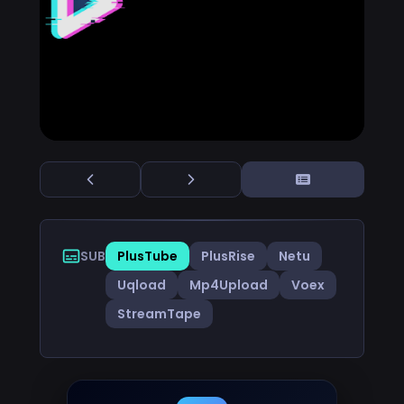
SUB
PlusTube
PlusRise
Netu
Uqload
Mp4Upload
Voex
StreamTape