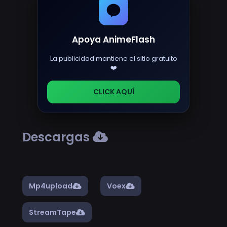
Apoya AnimeFlash
La publicidad mantiene el sitio gratuito
❤️
CLICK AQUÍ
Descargas
Mp4upload
Voex
StreamTape