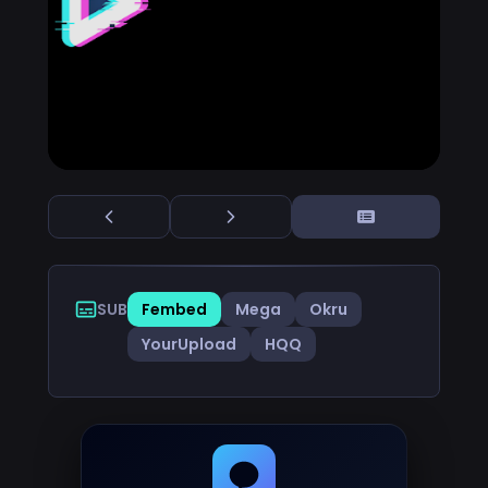
SUB
Fembed
Mega
Okru
YourUpload
HQQ