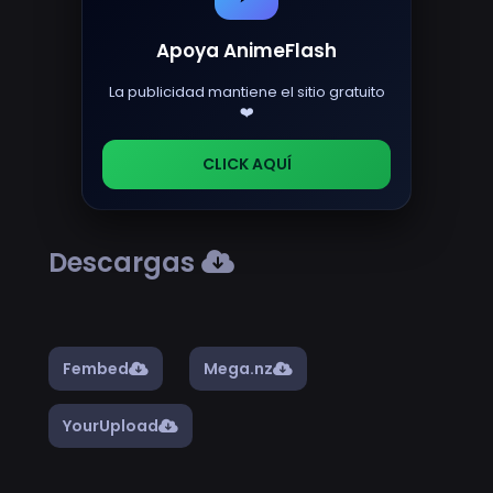
Apoya AnimeFlash
La publicidad mantiene el sitio gratuito
❤️
CLICK AQUÍ
Descargas
Fembed
Mega.nz
YourUpload