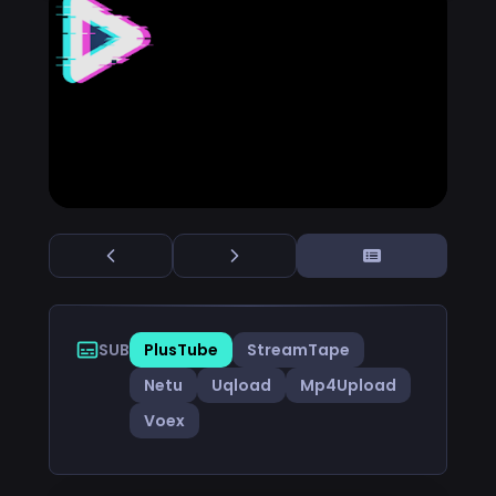
SUB
PlusTube
StreamTape
Netu
Uqload
Mp4Upload
Voex