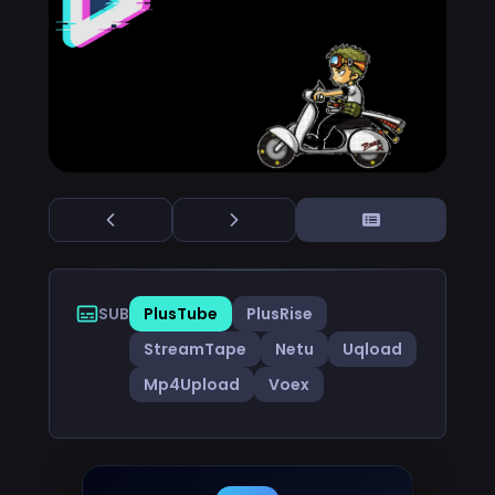
SUB
PlusTube
PlusRise
StreamTape
Netu
Uqload
Mp4Upload
Voex