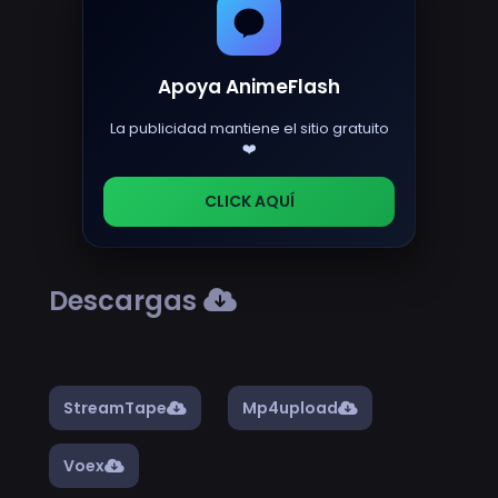
Apoya AnimeFlash
La publicidad mantiene el sitio gratuito
❤️
CLICK AQUÍ
Descargas
StreamTape
Mp4upload
Voex