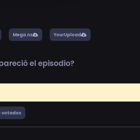
Mega.nz
YourUpload
pareció el episodio?
 votados