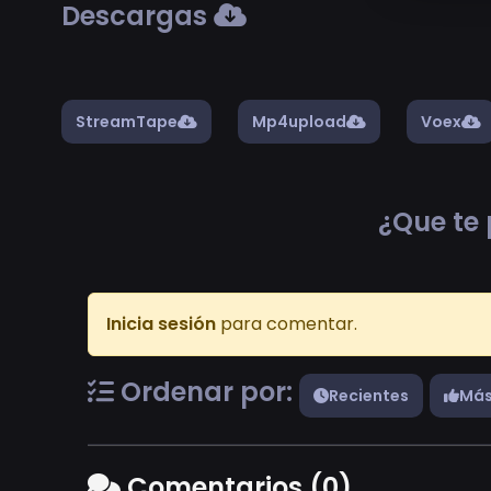
Descargas
StreamTape
Mp4upload
Voex
¿Que te 
Inicia sesión
para comentar.
Ordenar por:
Recientes
Más
Comentarios (0)