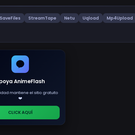
SaveFiles
StreamTape
Netu
Uqload
Mp4Upload
poya AnimeFlash
idad mantiene el sitio gratuito
❤️
CLICK AQUÍ