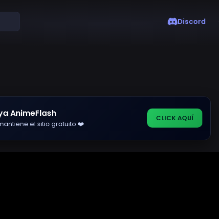
Discord
ya AnimeFlash
CLICK AQUÍ
antiene el sitio gratuito ❤️