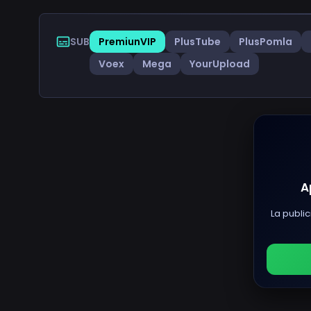
SUB
PremiunVIP
PlusTube
PlusPomla
Voex
Mega
YourUpload
A
La public