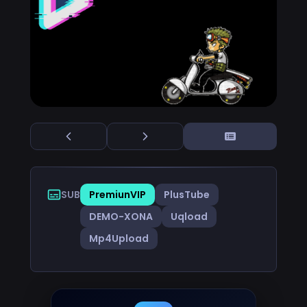
SUB
PremiunVIP
PlusTube
DEMO-XONA
Uqload
Mp4Upload