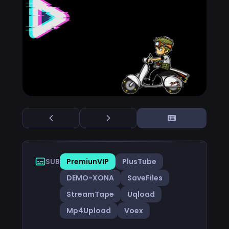
SUB
PremiunVIP
PlusTube
DEMO-XONA
SaveFiles
StreamTape
Uqload
Mp4Upload
Voex