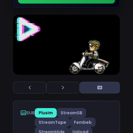
SUB
PlusIm
StreamSB
StreamTape
Fembeb
StreamHide
Uqload