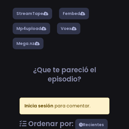
StreamTape
Fembed
Mp4upload
Voex
Mega.nz
¿Que te pareció el
episodio?
Inicia sesión
para comentar.
Ordenar por:
Recientes