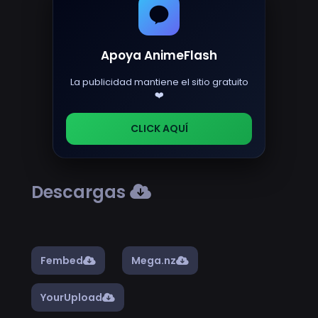
Apoya AnimeFlash
La publicidad mantiene el sitio gratuito
❤️
CLICK AQUÍ
Descargas
Fembed
Mega.nz
YourUpload