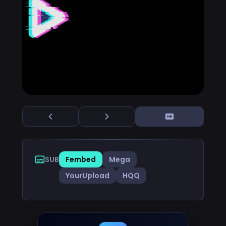
SUB
Fembed
Mega
YourUpload
HQQ