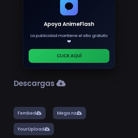
Apoya AnimeFlash
La publicidad mantiene el sitio gratuito
❤️
CLICK AQUÍ
Descargas
Fembed
Mega.nz
YourUpload