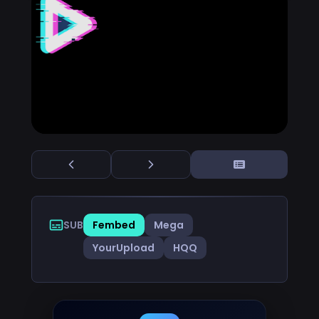
SUB
Fembed
Mega
YourUpload
HQQ