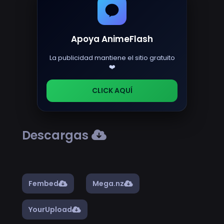
Apoya AnimeFlash
La publicidad mantiene el sitio gratuito
❤️
CLICK AQUÍ
Descargas
Fembed
Mega.nz
YourUpload