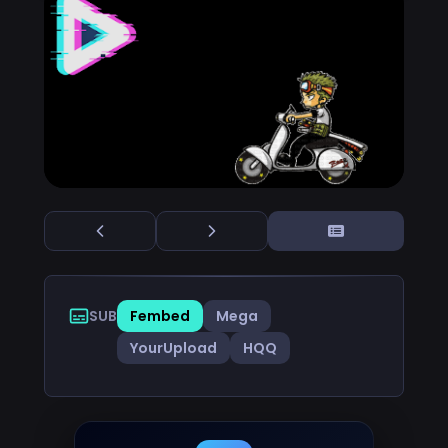
SUB
Fembed
Mega
YourUpload
HQQ