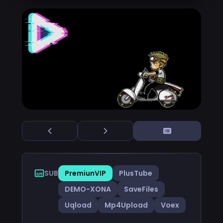
SUB
PremiunVIP
PlusTube
DEMO-XONA
SaveFiles
Uqload
Mp4Upload
Voex