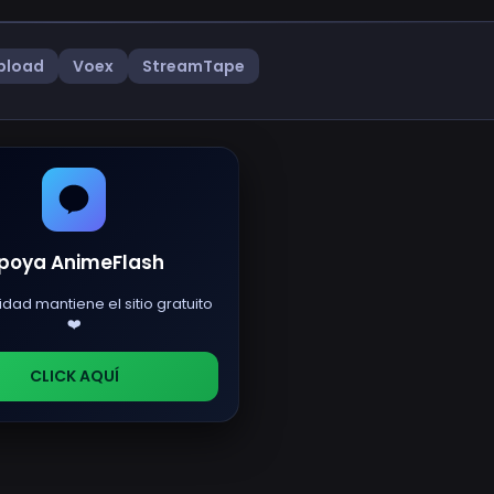
pload
Voex
StreamTape
poya AnimeFlash
idad mantiene el sitio gratuito
❤️
CLICK AQUÍ