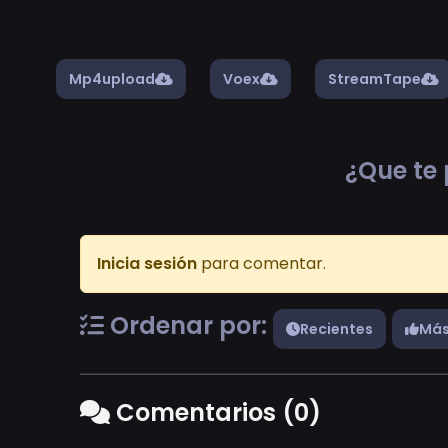
Mp4upload
Voex
StreamTape
¿Que te 
Inicia sesión
para comentar.
Ordenar por:
Recientes
Más
Comentarios (0)