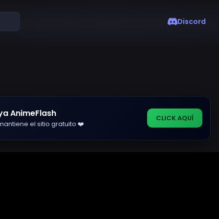
Discord
ya AnimeFlash
CLICK AQUÍ
antiene el sitio gratuito ❤️