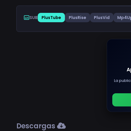
SUB
PlusTube
PlusRise
PlusVid
Mp4U
A
La public
Descargas