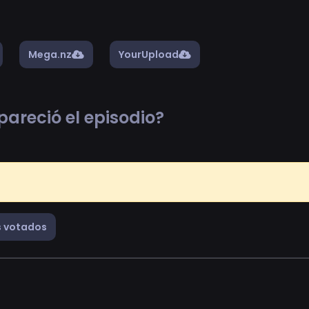
Mega.nz
YourUpload
pareció el episodio?
 votados