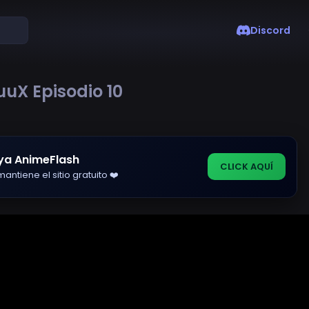
Discord
uX Episodio 10
ya AnimeFlash
CLICK AQUÍ
antiene el sitio gratuito ❤️