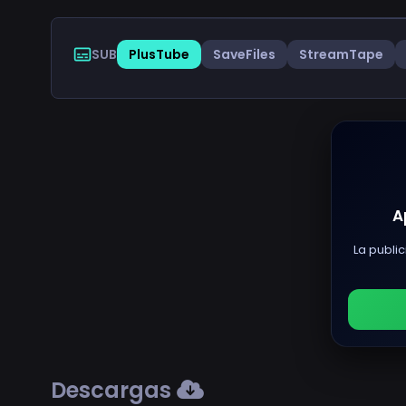
SUB
PlusTube
SaveFiles
StreamTape
A
La public
Descargas