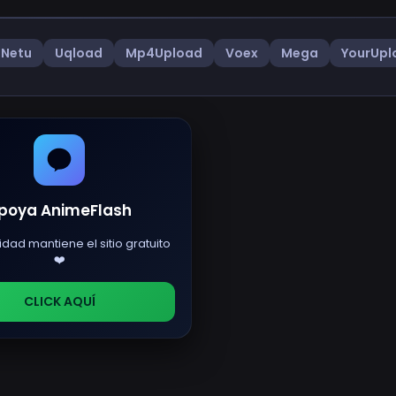
Netu
Uqload
Mp4Upload
Voex
Mega
YourUpl
poya AnimeFlash
idad mantiene el sitio gratuito
❤️
CLICK AQUÍ