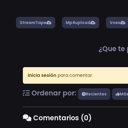
StreamTape
Mp4upload
Voex
¿Que te 
Inicia sesión
para comentar.
Ordenar por:
Recientes
Más
Comentarios (0)