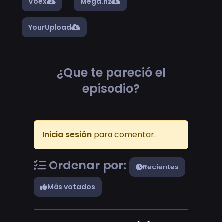
Voex
Mega.nz
YourUpload
¿Que te pareció el
episodio?
Inicia sesión
para comentar.
Ordenar por:
Recientes
Más votados