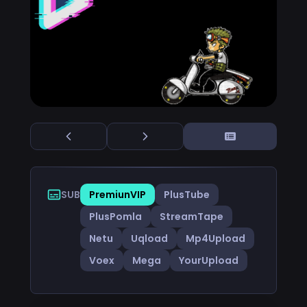
SUB
PremiunVIP
PlusTube
PlusPomla
StreamTape
Netu
Uqload
Mp4Upload
Voex
Mega
YourUpload