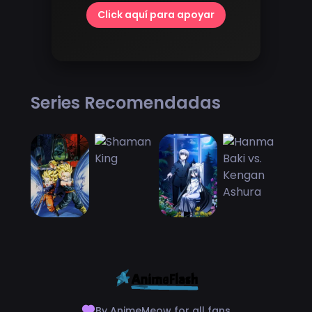
Click aquí para apoyar
Series Recomendadas
By AnimeMeow for all fans