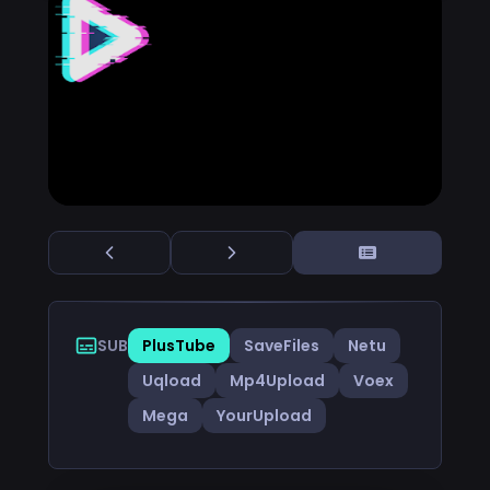
SUB
PlusTube
SaveFiles
Netu
Uqload
Mp4Upload
Voex
Mega
YourUpload