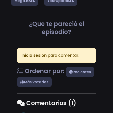
Mega.nz
YourUpload
¿Que te pareció el
episodio?
Inicia sesión
para comentar.
Ordenar por:
Recientes
Más votados
Comentarios (1)