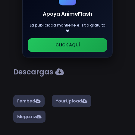
Apoya AnimeFlash
La publicidad mantiene el sitio gratuito
❤️
CLICK AQUÍ
Descargas
Fembed
YourUpload
Mega.nz