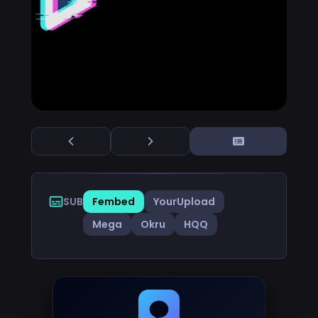
SUB
Fembed
YourUpload
Mega
Okru
HQQ