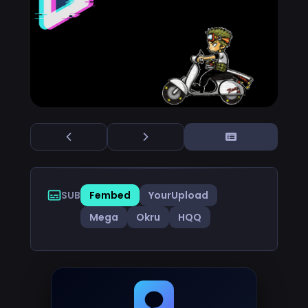
SUB
Fembed
YourUpload
Mega
Okru
HQQ