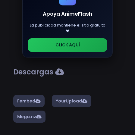
Apoya AnimeFlash
La publicidad mantiene el sitio gratuito
❤️
CLICK AQUÍ
Descargas
Fembed
YourUpload
Mega.nz