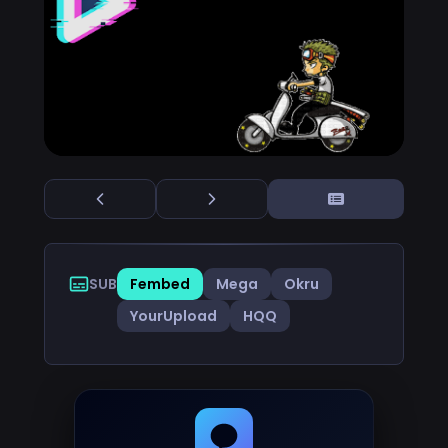
SUB
Fembed
Mega
Okru
YourUpload
HQQ