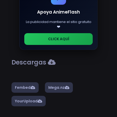
Apoya AnimeFlash
La publicidad mantiene el sitio gratuito
❤️
CLICK AQUÍ
Descargas
Fembed
Mega.nz
YourUpload