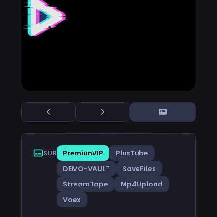
SUB
PremiunVIP
PlusTube
DEMO-VAULT
SaveFiles
StreamTape
Mp4Upload
Voex