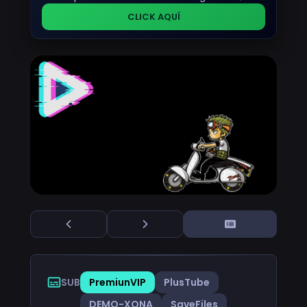
CLICK AQUÍ
SUB
PremiunVIP
PlusTube
DEMO-XONA
SaveFiles