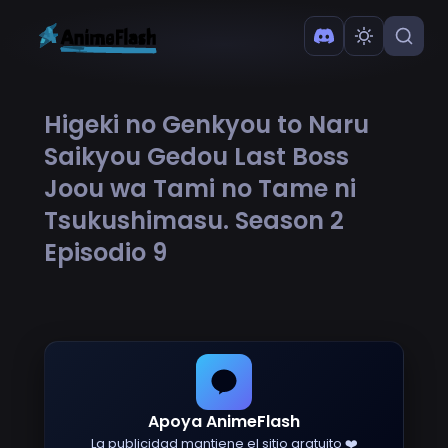
Higeki no Genkyou to Naru
Saikyou Gedou Last Boss
Joou wa Tami no Tame ni
Tsukushimasu. Season 2
Episodio 9
Apoya AnimeFlash
La publicidad mantiene el sitio gratuito ❤️