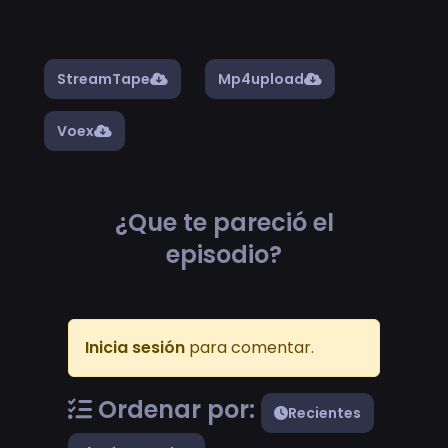
StreamTape
Mp4upload
Voex
¿Que te pareció el
episodio?
Inicia sesión
para comentar.
Ordenar por:
Recientes