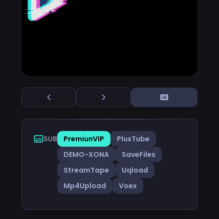
SUB
PremiunVIP
PlusTube
DEMO-XONA
SaveFiles
StreamTape
Uqload
Mp4Upload
Voex