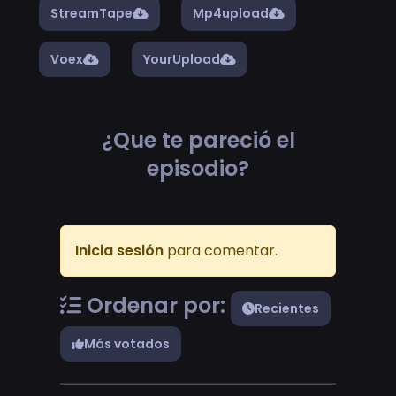
StreamTape
Mp4upload
Voex
YourUpload
¿Que te pareció el
episodio?
Inicia sesión
para comentar.
Ordenar por:
Recientes
Más votados