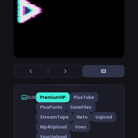
SUB
PremiunVIP
PlusTube
PlusPonla
SaveFiles
StreamTape
Netu
Uqload
Mp4Upload
Voex
YourUpload