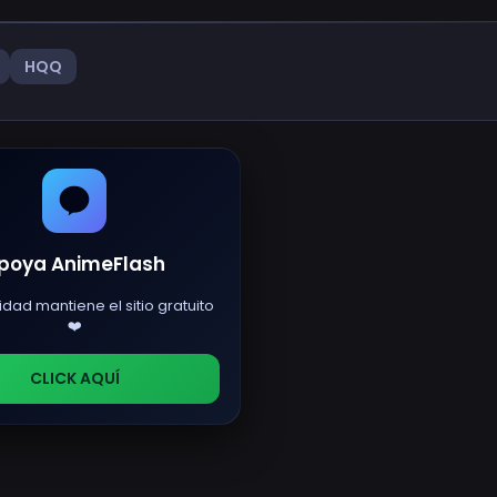
HQQ
poya AnimeFlash
idad mantiene el sitio gratuito
❤️
CLICK AQUÍ