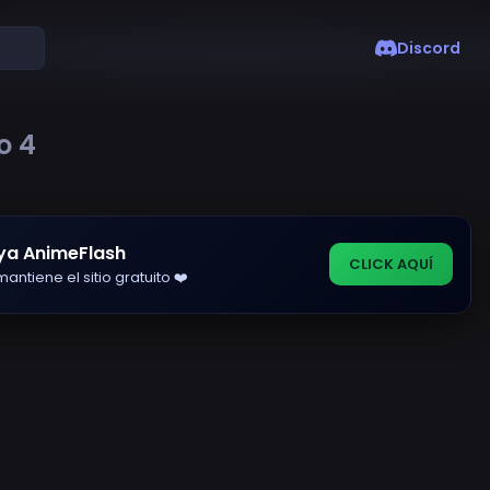
Discord
o 4
ya AnimeFlash
CLICK AQUÍ
antiene el sitio gratuito ❤️