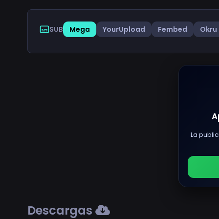
SUB
Mega
YourUpload
Fembed
Okru
A
La public
Descargas