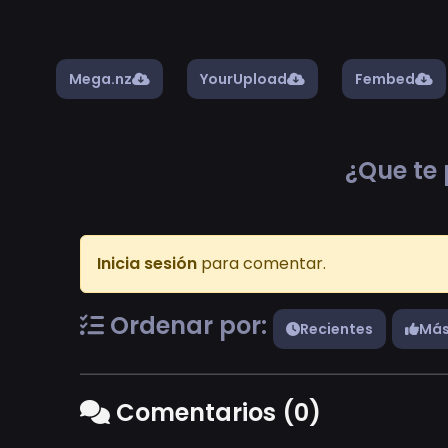
Mega.nz
YourUpload
Fembed
¿Que te 
Inicia sesión
para comentar.
Ordenar por:
Recientes
Más
Comentarios (0)