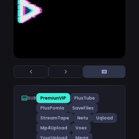
SUB
PremiunVIP
PlusTube
PlusPomla
SaveFiles
StreamTape
Netu
Uqload
Mp4Upload
Voex
YourUpload
Mega