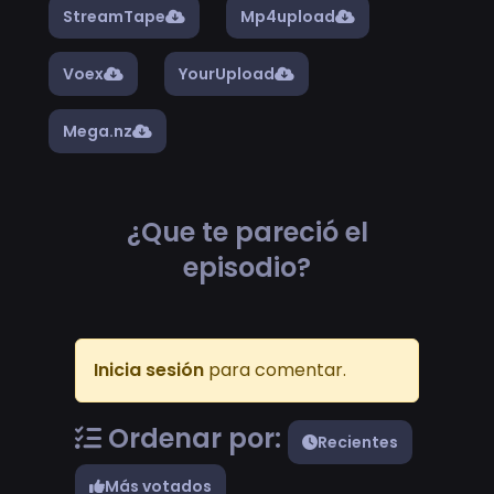
StreamTape
Mp4upload
Voex
YourUpload
Mega.nz
¿Que te pareció el
episodio?
Inicia sesión
para comentar.
Ordenar por:
Recientes
Más votados