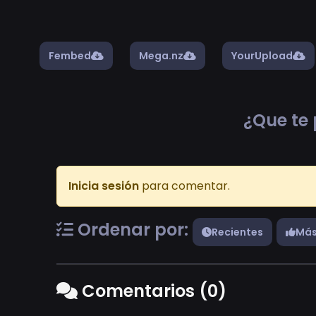
Fembed
Mega.nz
YourUpload
¿Que te 
Inicia sesión
para comentar.
Ordenar por:
Recientes
Más
Comentarios (0)