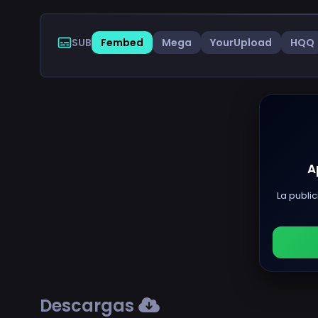
SUB
Fembed
Mega
YourUpload
HQQ
A
La public
Descargas