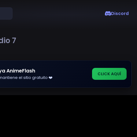
Discord
dio 7
ya AnimeFlash
CLICK AQUÍ
antiene el sitio gratuito ❤️