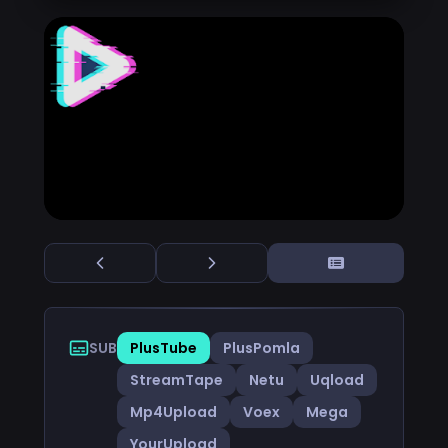
SUB
PlusTube
PlusPomla
StreamTape
Netu
Uqload
Mp4Upload
Voex
Mega
YourUpload