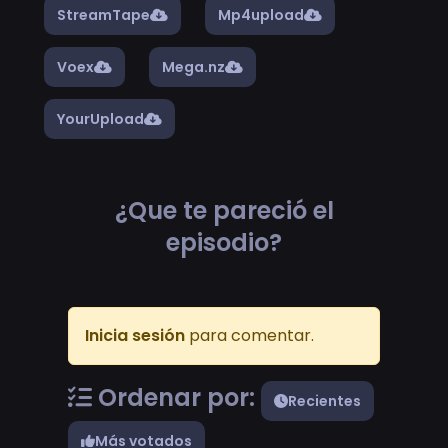
StreamTape
Mp4upload
Voex
Mega.nz
YourUpload
¿Que te pareció el
episodio?
Inicia sesión
para comentar.
Ordenar por:
Recientes
Más votados