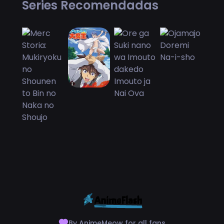
Series Recomendadas
By AnimeMeow for all fans