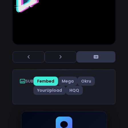
SUB
Fembed
Mega
Okru
YourUpload
HQQ