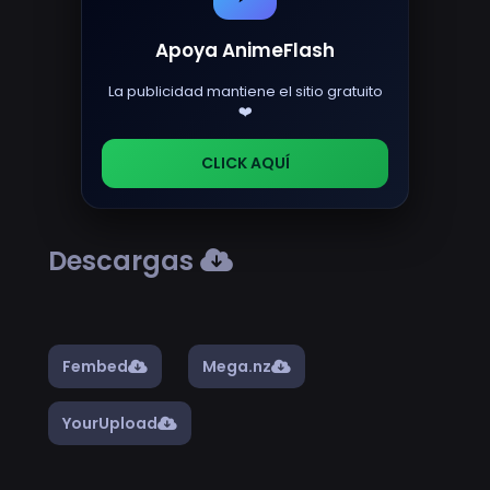
Apoya AnimeFlash
La publicidad mantiene el sitio gratuito
❤️
CLICK AQUÍ
Descargas
Fembed
Mega.nz
YourUpload