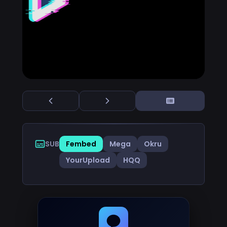
SUB
Fembed
Mega
Okru
YourUpload
HQQ