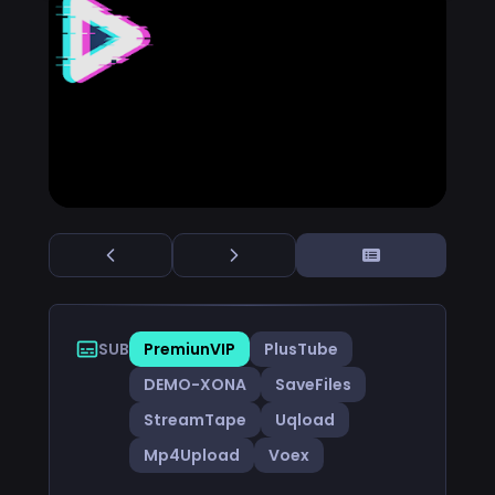
SUB
PremiunVIP
PlusTube
DEMO-XONA
SaveFiles
StreamTape
Uqload
Mp4Upload
Voex