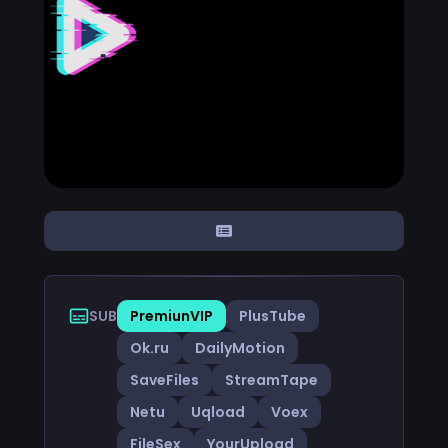
SUB
PremiunVIP
PlusTube
Ok.ru
DailyMotion
SaveFiles
StreamTape
Netu
Uqload
Voex
FileSex
YourUpload