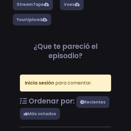
StreamTape
Voex
YourUpload
¿Que te pareció el
episodio?
Inicia sesión
para comentar.
Ordenar por:
Recientes
Más votados