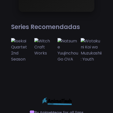
Series Recomendadas
By AnimeMeow for all fans