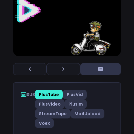
SUB
PlusTube
PlusVid
PlusVideo
PlusIm
StreamTape
Mp4Upload
Voex