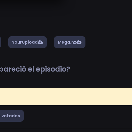
YourUpload
Mega.nz
pareció el episodio?
 votados