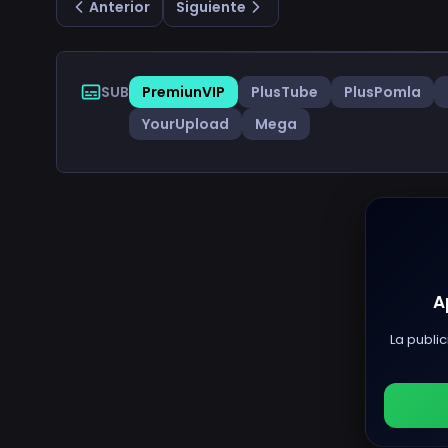
Anterior
Siguiente
SUB
PremiunVIP
PlusTube
PlusPomla
YourUpload
Mega
A
La public