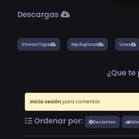
Descargas
StreamTape
Mp4upload
Voex
¿Que te 
Inicia sesión
para comentar.
Ordenar por:
Recientes
Más