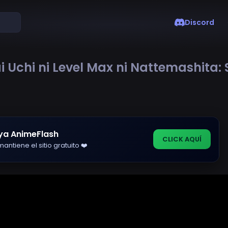
Discord
i Uchi ni Level Max ni Nattemashita:
ya AnimeFlash
CLICK AQUÍ
antiene el sitio gratuito ❤️