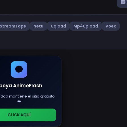
StreamTape
Netu
Uqload
Mp4Upload
Voex
poya AnimeFlash
idad mantiene el sitio gratuito
❤️
CLICK AQUÍ