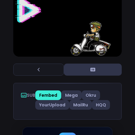
SUB
Fembed
Mega
Okru
YourUpload
MailRu
HQQ