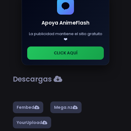
Apoya AnimeFlash
La publicidad mantiene el sitio gratuito
❤️
CLICK AQUÍ
Descargas
Fembed
Mega.nz
YourUpload