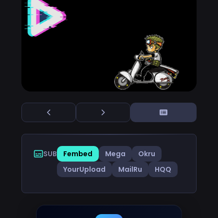
SUB
Fembed
Mega
Okru
YourUpload
MailRu
HQQ