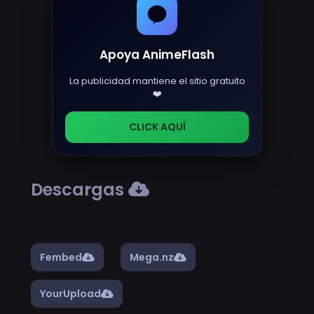
Apoya AnimeFlash
La publicidad mantiene el sitio gratuito
❤️
CLICK AQUÍ
Descargas
Fembed
Mega.nz
YourUpload