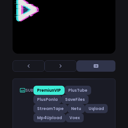
SUB
PremiunVIP
PlusTube
PlusPonla
SaveFiles
StreamTape
Netu
Uqload
Mp4Upload
Voex