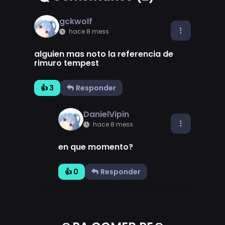
gckwolf
hace 8 mess
alguien mas noto la referencia de
rimuro tempest
👍 3
Responder
DanielVipin
hace 8 mess
en que momento?
👍 0
Responder