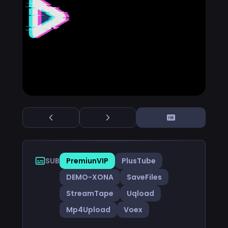
SUB
PremiunVIP
PlusTube
DEMO-XONA
SaveFiles
StreamTape
Uqload
Mp4Upload
Voex