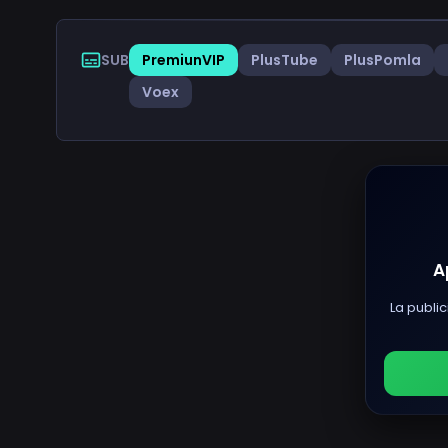
SUB
PremiunVIP
PlusTube
PlusPomla
Voex
A
La public