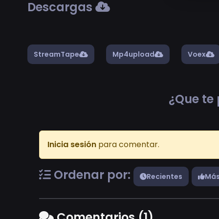
Descargas
StreamTape
Mp4upload
Voex
¿Que te 
Inicia sesión
para comentar.
Ordenar por:
Recientes
Más
Comentarios (1)