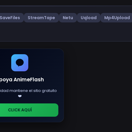
SaveFiles
StreamTape
Netu
Uqload
Mp4Upload
poya AnimeFlash
idad mantiene el sitio gratuito
❤️
CLICK AQUÍ